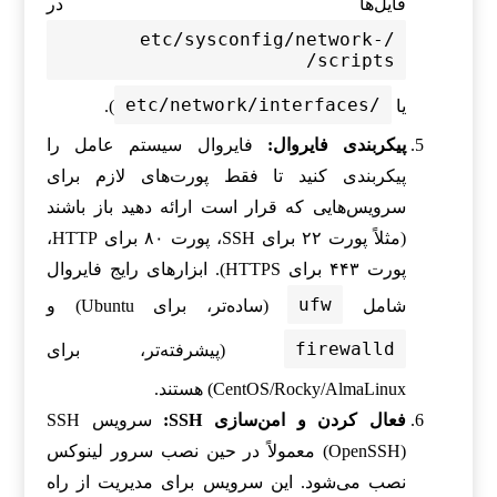
فایل‌ها در
/etc/sysconfig/network-
scripts/
/etc/network/interfaces
یا
).
پیکربندی فایروال:
فایروال سیستم عامل را
پیکربندی کنید تا فقط پورت‌های لازم برای
سرویس‌هایی که قرار است ارائه دهید باز باشند
(مثلاً پورت ۲۲ برای SSH، پورت ۸۰ برای HTTP،
پورت ۴۴۳ برای HTTPS). ابزارهای رایج فایروال
ufw
شامل
(ساده‌تر، برای Ubuntu) و
firewalld
(پیشرفته‌تر، برای
CentOS/Rocky/AlmaLinux) هستند.
فعال کردن و امن‌سازی SSH:
سرویس SSH
(OpenSSH) معمولاً در حین نصب سرور لینوکس
نصب می‌شود. این سرویس برای مدیریت از راه