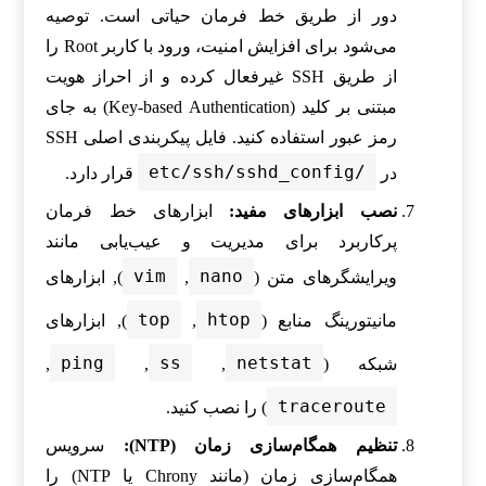
دور از طریق خط فرمان حیاتی است. توصیه
می‌شود برای افزایش امنیت، ورود با کاربر Root را
از طریق SSH غیرفعال کرده و از احراز هویت
مبتنی بر کلید (Key-based Authentication) به جای
رمز عبور استفاده کنید. فایل پیکربندی اصلی SSH
/etc/ssh/sshd_config
در
قرار دارد.
نصب ابزارهای مفید:
ابزارهای خط فرمان
پرکاربرد برای مدیریت و عیب‌یابی مانند
vim
nano
ویرایشگرهای متن (
,
), ابزارهای
top
htop
مانیتورینگ منابع (
,
), ابزارهای
ping
ss
netstat
شبکه (
,
,
,
traceroute
) را نصب کنید.
تنظیم همگام‌سازی زمان (NTP):
سرویس
همگام‌سازی زمان (مانند Chrony یا NTP) را