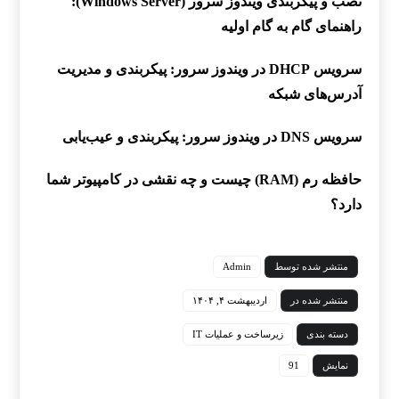
نصب و پیکربندی ویندوز سرور (Windows Server):
راهنمای گام به گام اولیه
سرویس DHCP در ویندوز سرور: پیکربندی و مدیریت
آدرس‌های شبکه
سرویس DNS در ویندوز سرور: پیکربندی و عیب‌یابی
حافظه رم (RAM) چیست و چه نقشی در کامپیوتر شما
دارد؟
منتشر شده توسط
Admin
منتشر شده در
اردیبهشت ۴, ۱۴۰۴
دسته بندی
زیرساخت و عملیات IT
نمایش
91