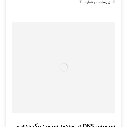
زیرساخت و عملیات IT
سرویس DNS در ویندوز سرور: پیکربندی و