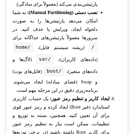
پارتیشن‌بندی می‌کند (معمولاً برای سادگی).
نصب دستی (Manual Partitioning):
به شما
امکان می‌دهد پارتیشن‌ها را به صورت
دلخواه ایجاد، ویرایش یا حذف کنید. در
سرورها معمولاً پارتیشن‌های جداگانه برای
/home
/
(ریشه سیستم فایل)،
/var
(داده‌های کاربران)،
(لاگ‌ها و
/boot
داده‌های متغیر)،
(فایل‌های بوت)
و Swap (فضای مبادله) ایجاد می‌شوند.
برنامه‌ریزی دقیق در این مرحله مهم است.
ایجاد کاربر و تنظیم رمز عبور:
یک حساب کاربری
استاندارد (غیر Root) ایجاد کرده و رمز عبور قوی
برای آن تعیین کنید. همچنین، بسته به توزیع و
تنظیمات، ممکن است نیاز به تنظیم رمز عبور
برای کاربر Root داشته باشید (در برخی توزیع‌ها