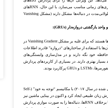
می‌دهد. این ویژگی آن‌ها را برای پردازش داده‌های
دنباله‌ای مانند متن، گفتار و سری‌های زمانی مناسب می‌سازد. با این حال، RNNهای
پایه در یادگیری وابستگی‌های طولانی‌مدت در دنباله‌ها مشکل دارند (مشکل Vanishing
این‌ها انواع پیشرفته‌ای از RNNها هستند که برای غلبه بر مشکل Vanishing Gradient در
 آن‌ها با استفاده از ساختارهای “دروازه” قادرند اطلاعات
حافظه خود نگه دارند و در مدل‌سازی وابستگی‌های
د بسیار بهتری دارند. در بسیاری از کاربردهای پردازش
پرکاربرد بودند.
این معماری نسبتاً جدید (معرفی شده در سال ۲۰۱۷) با مکانیسم “توجه به خود” (Self-
زه پردازش زبان طبیعی ایجاد کرد و اکنون در بینایی ماشین نیز
استفاده می‌شود. ترانسفورمرها برخلاف RNNها، دنباله‌ها را به صورت موازی پردازش