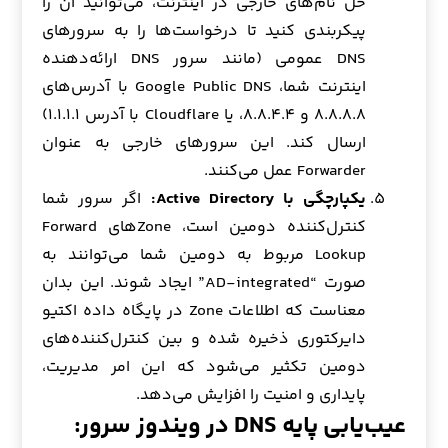
حل نام‌های خارجی در اینترنت، می‌توانید آن را
پیکربندی کنید تا درخواست‌ها را به سرورهای
DNS عمومی (مانند سرور DNS ارائه‌دهنده
اینترنت شما، Google Public DNS با آدرس‌های
۸.۸.۸.۸ و ۸.۸.۴.۴، یا Cloudflare با آدرس ۱.۱.۱.۱)
ارسال کند. این سرورهای خارجی به عنوان
Forwarder عمل می‌کنند.
یکپارچگی با Active Directory:
اگر سرور شما
کنترل‌کننده دومین است، Zoneهای Forward
Lookup مربوط به دومین شما می‌توانند به
صورت “AD-integrated” ایجاد شوند. این بدان
معناست که اطلاعات Zone در پایگاه داده اکتیو
دایرکتوری ذخیره شده و بین کنترل‌کننده‌های
دومین تکثیر می‌شود که این امر مدیریت،
پایداری و امنیت را افزایش می‌دهد.
عیب‌یابی پایه DNS در ویندوز سرور: