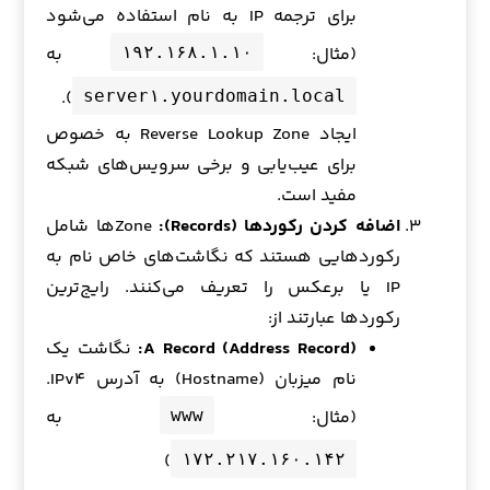
برای ترجمه IP به نام استفاده می‌شود
(مثال:
به
۱۹۲.۱۶۸.۱.۱۰
).
server۱.yourdomain.local
ایجاد Reverse Lookup Zone به خصوص
برای عیب‌یابی و برخی سرویس‌های شبکه
مفید است.
اضافه کردن رکوردها (Records):
Zoneها شامل
رکوردهایی هستند که نگاشت‌های خاص نام به
IP یا برعکس را تعریف می‌کنند. رایج‌ترین
رکوردها عبارتند از:
A Record (Address Record):
نگاشت یک
نام میزبان (Hostname) به آدرس IPv۴.
(مثال:
به
www
)
۱۷۲.۲۱۷.۱۶۰.۱۴۲