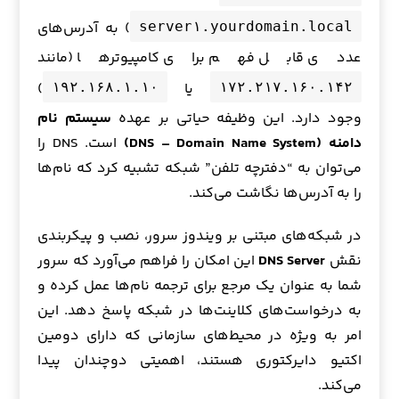
) به آدرس‌های
server۱.yourdomain.local
عددی قابل فهم برای کامپیوترها (مانند
یا
)
۱۹۲.۱۶۸.۱.۱۰
۱۷۲.۲۱۷.۱۶۰.۱۴۲
وجود دارد. این وظیفه حیاتی بر عهده
سیستم نام
دامنه (DNS – Domain Name System)
است. DNS را
می‌توان به “دفترچه تلفن” شبکه تشبیه کرد که نام‌ها
را به آدرس‌ها نگاشت می‌کند.
در شبکه‌های مبتنی بر ویندوز سرور، نصب و پیکربندی
نقش
DNS Server
این امکان را فراهم می‌آورد که سرور
شما به عنوان یک مرجع برای ترجمه نام‌ها عمل کرده و
به درخواست‌های کلاینت‌ها در شبکه پاسخ دهد. این
امر به ویژه در محیط‌های سازمانی که دارای دومین
اکتیو دایرکتوری هستند، اهمیتی دوچندان پیدا
می‌کند.